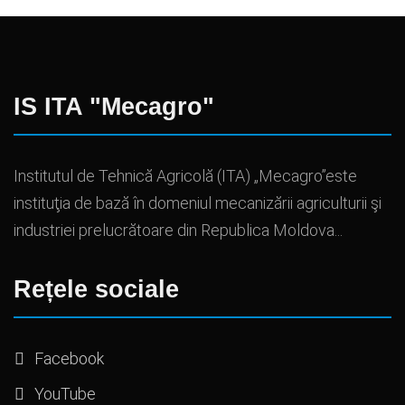
IS ITA "Mecagro"
Institutul de Tehnică Agricolă (ITA) „Mecagro”este
instituţia de bază în domeniul mecanizării agriculturii şi
industriei prelucrătoare din Republica Moldova...
Rețele sociale
Facebook
YouTube