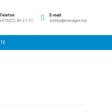
Telefon
E-mail
+373(22) 49-21-31
institut@mecagro.md
TE