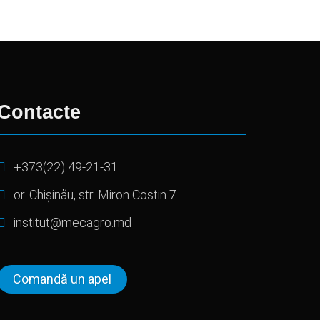
Contacte
+373(22) 49-21-31
or. Chișinău, str. Miron Costin 7
institut@mecagro.md
Comandă un apel