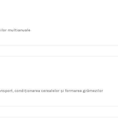
iilor multianuale
ansport, condiționarea cerealelor și formarea grămezilor