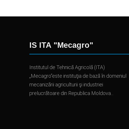
IS ITA "Mecagro"
Institutul de Tehnică Agricolă (ITA)
„Mecagro”este instituţia de bază în domeniul
mecanizării agriculturii şi industriei
prelucrătoare din Republica Moldova...