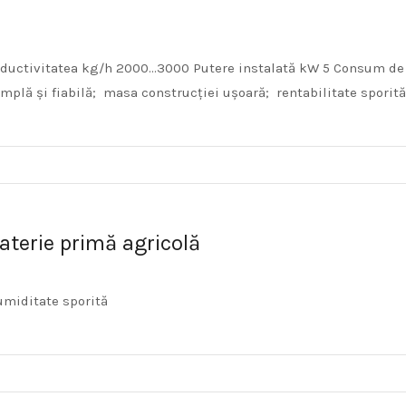
oductivitatea kg/h 2000…3000 Putere instalată kW 5 Consum de 
implă și fiabilă; masa construcției ușoară; rentabilitate sporită
aterie primă agricolă
umiditate sporită