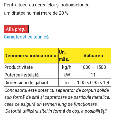
Pentru tocarea cerealelor și boboaselor cu
umiditatea nu mai mare de 20 %
Află prețul
Caracteristica tehnică
Un.
Denumirea indicatorului
Valoarea
măs.
Productivitate
kg/h
1000 – 1500
Puterea instalată
kW
11
Dimensiuni de gabarit
m
1,05 × 0,95 × 1,8
Concasorul este dotat cu separator de corpuri solide
sub formă de sită și captatoare de particule metalice,
ceea ce asigură un termen lung de funcționare.
Datorită utilizării sitei în formă de coș, a posibilității