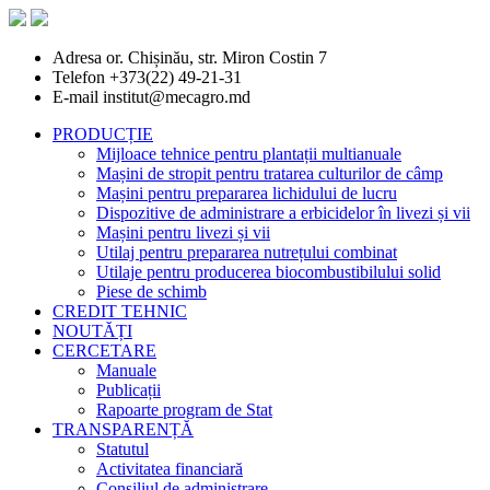
Adresa
or. Chișinău, str. Miron Costin 7
Telefon
+373(22) 49-21-31
E-mail
institut@mecagro.md
PRODUCȚIE
Mijloace tehnice pentru plantații multianuale
Mașini de stropit pentru tratarea culturilor de câmp
Mașini pentru prepararea lichidului de lucru
Dispozitive de administrare a erbicidelor în livezi și vii
Mașini pentru livezi și vii
Utilaj pentru prepararea nutrețului combinat
Utilaje pentru producerea biocombustibilului solid
Piese de schimb
CREDIT TEHNIC
NOUTĂȚI
CERCETARE
Manuale
Publicații
Rapoarte program de Stat
TRANSPARENȚĂ
Statutul
Activitatea financiară
Consiliul de administrare