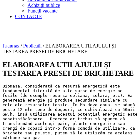
Achiziții publice
Funcții vacante
CONTACTE
Главная
/
Publicatii
/
ELABORAREA UTILAJULUI ȘI
TESTAREA PRESEI DE BRICHETARE
ELABORAREA UTILAJULUI ȘI
TESTAREA PRESEI DE BRICHETARE
Biomasa, considerată ca resursă energetică este 
fundamental diferită de alte surse de energie ne-
fosile (de exemplu resursa eoliană, solară, etc). Ea 
generează energie şi produse secundare similare cu 
cele ale resurselor fosile. În Moldova anual se adună 
peste 12 mln tone de deșeuri, ce echivalează cu 50mii 
GW.h, însă utilizarea acestui potențial energetic este 
nesatisfăcătoare.  Deaceea ar trebui să spunem că 
transformând aceleași paie, plante energetice sau 
crengi de copaci într-o formă comodă de utilizare, ca 
brichete sau pelete, putem să le utilizăm ca același 
cărbune sau gaz 