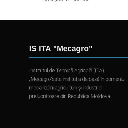
IS ITA "Mecagro"
Institutul de Tehnică Agricolă (ITA)
„Mecagro”este instituţia de bază în domeniul
mecanizării agriculturii şi industriei
prelucrătoare din Republica Moldova...