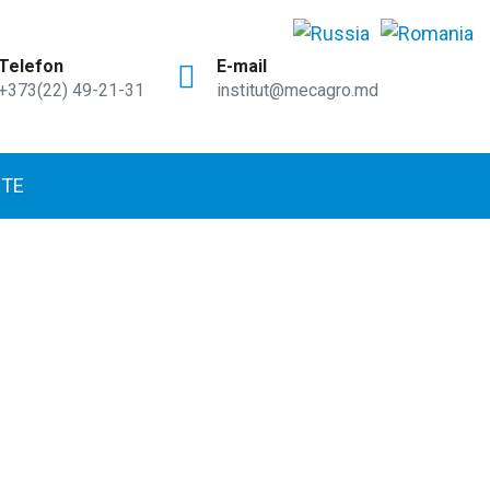
Telefon
E-mail
+373(22) 49-21-31
institut@mecagro.md
TE