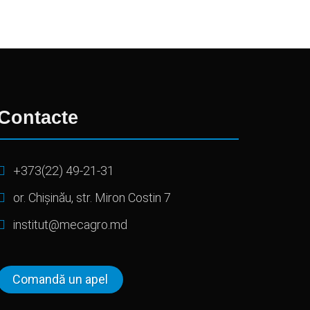
Contacte
+373(22) 49-21-31
or. Chișinău, str. Miron Costin 7
institut@mecagro.md
Comandă un apel