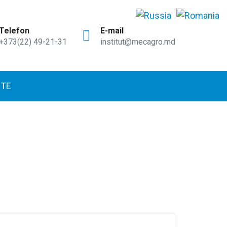
Telefon
E-mail
+373(22) 49-21-31
institut@mecagro.md
TE