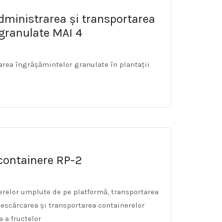
dministrarea și transportarea
granulate MAI 4
rea îngrășămintelor granulate în plantații
containere RP-2
erelor umplute de pe platformă, transportarea
 descărcarea și transportarea containerelor
a a fructelor