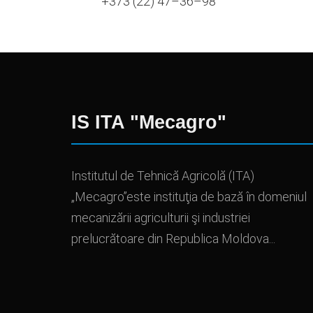
+373 (22) 47–36–98
IS ITA "Mecagro"
Institutul de Tehnică Agricolă (ITA)
„Mecagro”este instituţia de bază în domeniul
mecanizării agriculturii şi industriei
prelucrătoare din Republica Moldova...