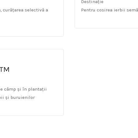
Destinație
, curățarea selectivă a
Pentru cosirea ierbii semă
ATM
de câmp și în plantații
ii și buruienilor