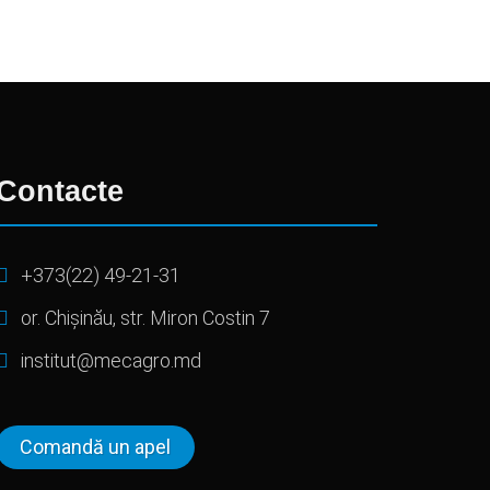
Contacte
+373(22) 49-21-31
or. Chișinău, str. Miron Costin 7
institut@mecagro.md
Comandă un apel