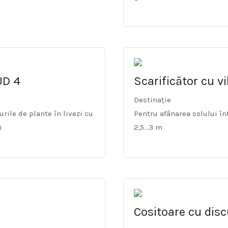
UD 4
Scarificător cu vi
Destinație
urile de plante în livezi cu
Pentru afânarea solului înt
i
2,5…3 m
Cositoare cu disc