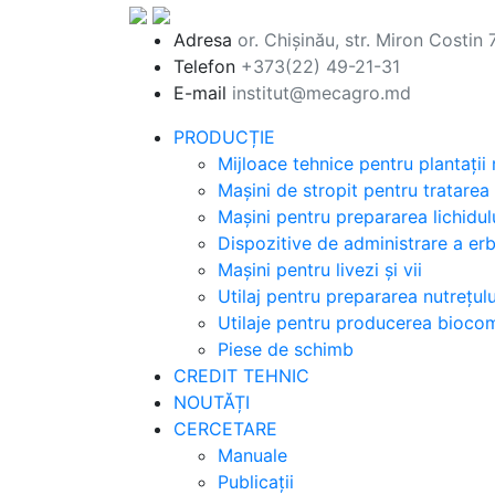
Adresa
or. Chișinău, str. Miron Costin 
Telefon
+373(22) 49-21-31
E-mail
institut@mecagro.md
PRODUCȚIE
Mijloace tehnice pentru plantații
Mașini de stropit pentru tratarea
Mașini pentru prepararea lichidul
Dispozitive de administrare a erbic
Mașini pentru livezi și vii
Utilaj pentru prepararea nutrețul
Utilaje pentru producerea biocomb
Piese de schimb
CREDIT TEHNIC
NOUTĂȚI
CERCETARE
Manuale
Publicații