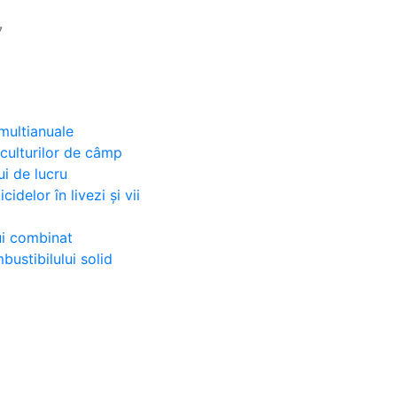
7
 multianuale
 culturilor de câmp
ui de lucru
idelor în livezi și vii
ui combinat
ustibilului solid