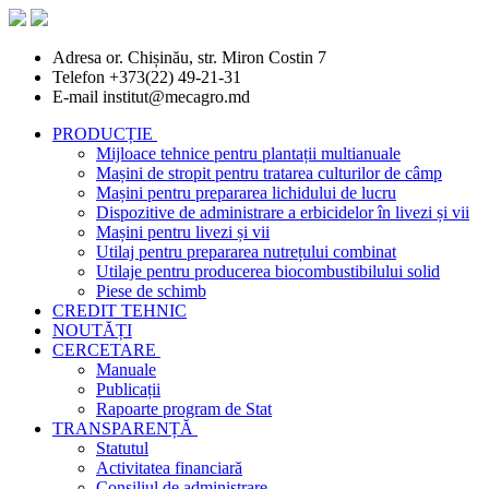
Adresa
or. Chișinău, str. Miron Costin 7
Telefon
+373(22) 49-21-31
E-mail
institut@mecagro.md
PRODUCȚIE
Mijloace tehnice pentru plantații multianuale
Mașini de stropit pentru tratarea culturilor de câmp
Mașini pentru prepararea lichidului de lucru
Dispozitive de administrare a erbicidelor în livezi și vii
Mașini pentru livezi și vii
Utilaj pentru prepararea nutrețului combinat
Utilaje pentru producerea biocombustibilului solid
Piese de schimb
CREDIT TEHNIC
NOUTĂȚI
CERCETARE
Manuale
Publicații
Rapoarte program de Stat
TRANSPARENȚĂ
Statutul
Activitatea financiară
Consiliul de administrare