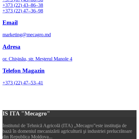
+373 (22) 43–86–38
+373 (22) 47–36–98
Email
marketing@mecagro.md
Adresa
or. Chișinău, str. Meșterul Manole 4
Telefon Magazin
+373 (22) 47–53–41
IS ITA "Mecagro"
Institutul de Tehnică Agricolă (ITA) „Mecagro”este instituţia de
bază în domeniul mecanizării agriculturii şi industriei prelucrătoare
din Republica Moldova...