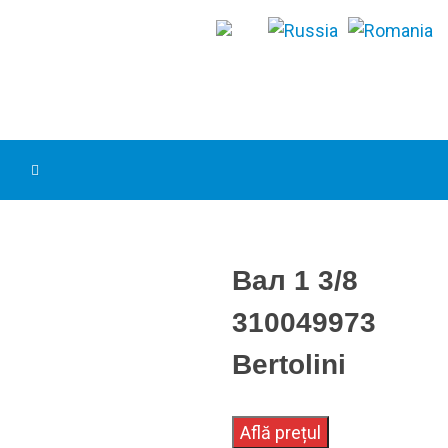
Вал 1 3/8
310049973
Bertolini
Află prețul