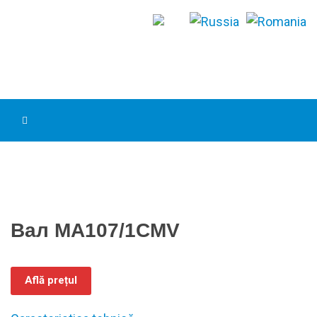
Вал MA107/1СМV
Află prețul