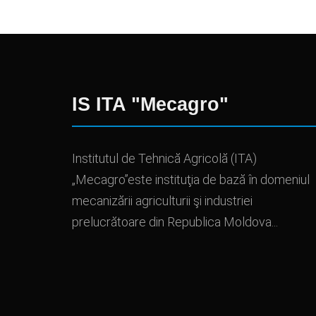
IS ITA "Mecagro"
Institutul de Tehnică Agricolă (ITA)
„Mecagro”este instituţia de bază în domeniul
mecanizării agriculturii şi industriei
prelucrătoare din Republica Moldova...