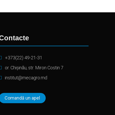
Contacte
+373(22) 49-21-31
or. Chișinău, str. Miron Costin 7
institut@mecagro.md
Comandă un apel