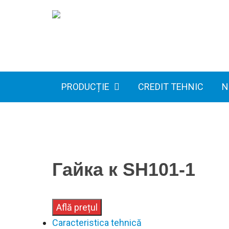
PRODUCȚIE
CREDIT TEHNIC
N
Гайка к SH101-1
Află prețul
Caracteristica tehnică