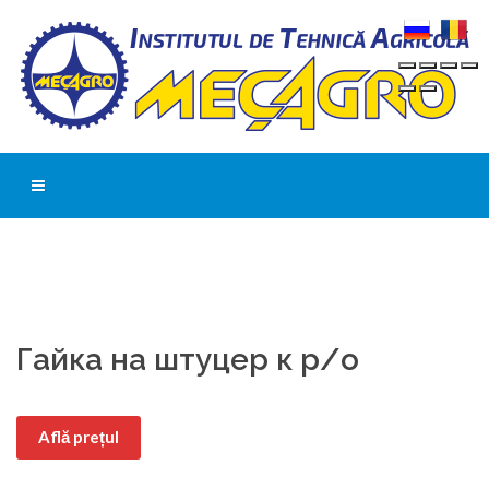
Гайка на штуцер к р/о
Află prețul