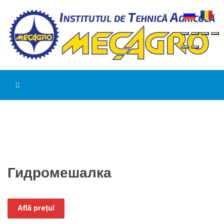
Гидромешалка
Află prețul