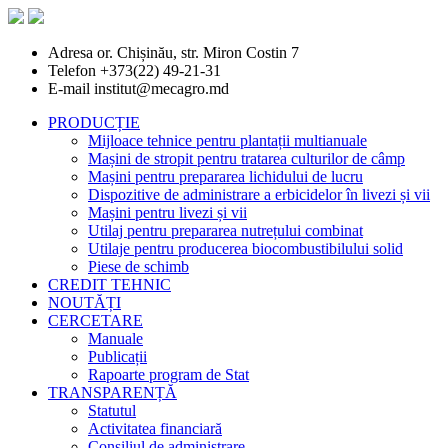
Adresa
or. Chișinău, str. Miron Costin 7
Telefon
+373(22) 49-21-31
E-mail
institut@mecagro.md
PRODUCȚIE
Mijloace tehnice pentru plantații multianuale
Mașini de stropit pentru tratarea culturilor de câmp
Mașini pentru prepararea lichidului de lucru
Dispozitive de administrare a erbicidelor în livezi și vii
Mașini pentru livezi și vii
Utilaj pentru prepararea nutrețului combinat
Utilaje pentru producerea biocombustibilului solid
Piese de schimb
CREDIT TEHNIC
NOUTĂȚI
CERCETARE
Manuale
Publicații
Rapoarte program de Stat
TRANSPARENȚĂ
Statutul
Activitatea financiară
Consiliul de administrare