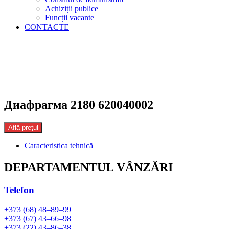
Achiziții publice
Funcții vacante
CONTACTE
Диафрагма 2180 620040002
Află prețul
Caracteristica tehnică
DEPARTAMENTUL VÂNZĂRI
Telefon
+373 (68) 48–89–99
+373 (67) 43–66–98
+373 (22) 43–86–38