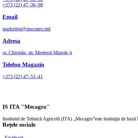
+373 (22) 47–36–98
Email
marketing@mecagro.md
Adresa
or. Chișinău, str. Meșterul Manole 4
Telefon Magazin
+373 (22) 47–53–41
IS ITA "Mecagro"
Institutul de Tehnică Agricolă (ITA) „Mecagro”este instituţia de bază 
Rețele sociale
Facebook