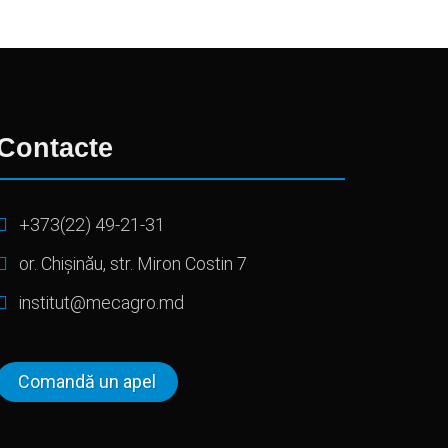
Contacte
+373(22) 49-21-31
or. Chișinău, str. Miron Costin 7
institut@mecagro.md
Comandă un apel