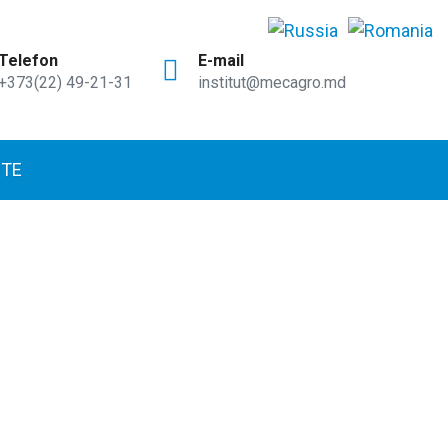
Telefon
E-mail
+373(22) 49-21-31
institut@mecagro.md
TE