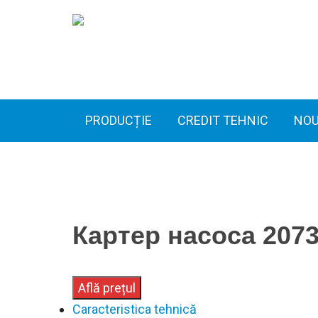
PRODUCȚIE
CREDIT TEHNIC
NOU
Картер насоса 2073
Află prețul
Caracteristica tehnică