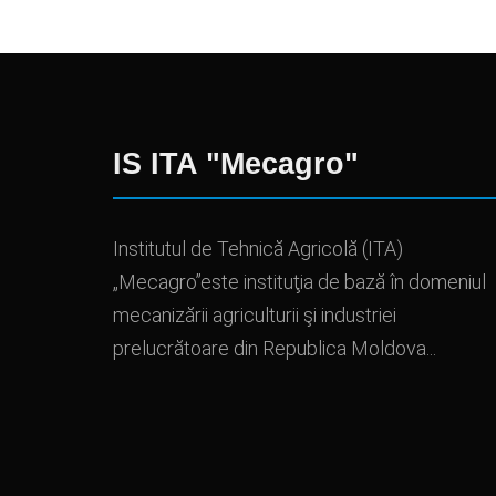
IS ITA "Mecagro"
Institutul de Tehnică Agricolă (ITA)
„Mecagro”este instituţia de bază în domeniul
mecanizării agriculturii şi industriei
prelucrătoare din Republica Moldova...