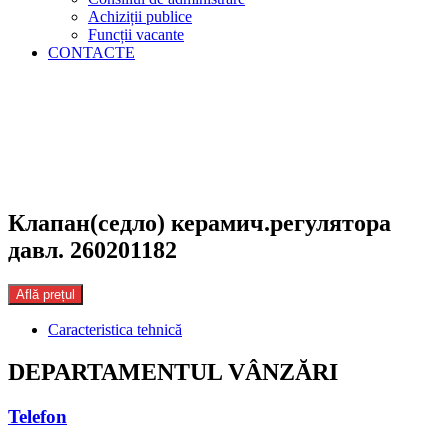
Achiziții publice
Funcții vacante
CONTACTE
Клапан(седло) керамич.регулятора
давл. 260201182
Află prețul
Caracteristica tehnică
DEPARTAMENTUL VÂNZĂRI
Telefon