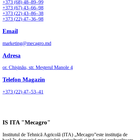
+373 (68) 48–89–99
+373 (67) 43–66–98
+373 (22) 43–86–38
+373 (22) 47–36–98
Email
marketing@mecagro.md
Adresa
or. Chișinău, str. Meșterul Manole 4
Telefon Magazin
+373 (22) 47–53–41
IS ITA "Mecagro"
Institutul de Tehnică Agricolă (ITA) „Mecagro”este instituţia de