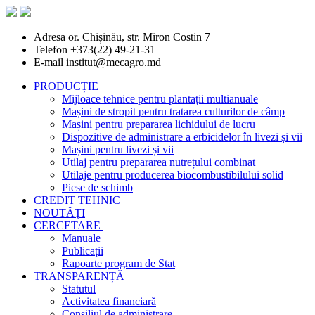
Adresa
or. Chișinău, str. Miron Costin 7
Telefon
+373(22) 49-21-31
E-mail
institut@mecagro.md
PRODUCȚIE
Mijloace tehnice pentru plantații multianuale
Mașini de stropit pentru tratarea culturilor de câmp
Mașini pentru prepararea lichidului de lucru
Dispozitive de administrare a erbicidelor în livezi și vii
Mașini pentru livezi și vii
Utilaj pentru prepararea nutrețului combinat
Utilaje pentru producerea biocombustibilului solid
Piese de schimb
CREDIT TEHNIC
NOUTĂȚI
CERCETARE
Manuale
Publicații
Rapoarte program de Stat
TRANSPARENȚĂ
Statutul
Activitatea financiară
Consiliul de administrare