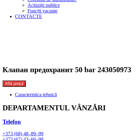
Achiziții publice
Funcții vacante
CONTACTE
Клапан предохранит 50 bar 243050973
Află prețul
Caracteristica tehnică
DEPARTAMENTUL VÂNZĂRI
Telefon
+373 (68) 48–89–99
+373 (67) 43–66–98