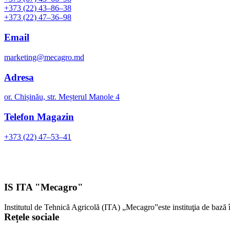
+373 (22) 43–86–38
+373 (22) 47–36–98
Email
marketing@mecagro.md
Adresa
or. Chișinău, str. Meșterul Manole 4
Telefon Magazin
+373 (22) 47–53–41
IS ITA "Mecagro"
Institutul de Tehnică Agricolă (ITA) „Mecagro”este instituţia de bază 
Rețele sociale