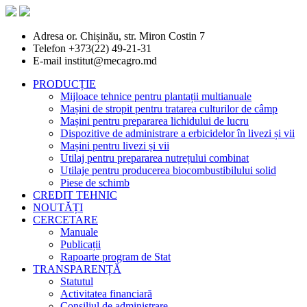
Adresa
or. Chișinău, str. Miron Costin 7
Telefon
+373(22) 49-21-31
E-mail
institut@mecagro.md
PRODUCȚIE
Mijloace tehnice pentru plantații multianuale
Mașini de stropit pentru tratarea culturilor de câmp
Mașini pentru prepararea lichidului de lucru
Dispozitive de administrare a erbicidelor în livezi și vii
Mașini pentru livezi și vii
Utilaj pentru prepararea nutrețului combinat
Utilaje pentru producerea biocombustibilului solid
Piese de schimb
CREDIT TEHNIC
NOUTĂȚI
CERCETARE
Manuale
Publicații
Rapoarte program de Stat
TRANSPARENȚĂ
Statutul
Activitatea financiară
Consiliul de administrare