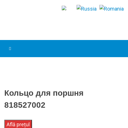
Кольцо для поршня
818527002
Află prețul