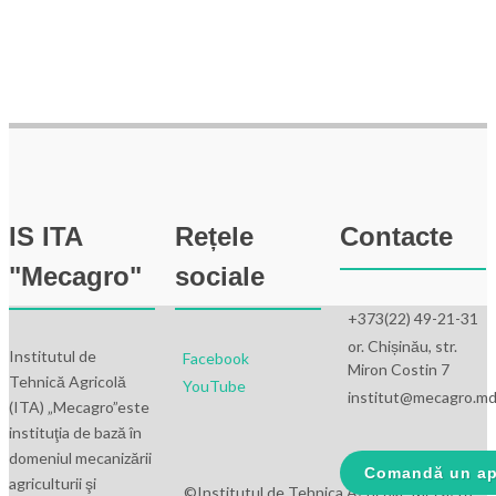
+373
(22)
47–
36–
98
IS ITA
Rețele
Contacte
"Mecagro"
sociale
+373(22) 49-21-31
or. Chișinău, str.
Institutul de
Facebook
Miron Costin 7
Tehnică Agricolă
YouTube
institut@mecagro.m
(ITA) „Mecagro”este
instituţia de bază în
domeniul mecanizării
Comandă un ap
agriculturii şi
©Institutul de Tehnica Agricola "Mecagro"