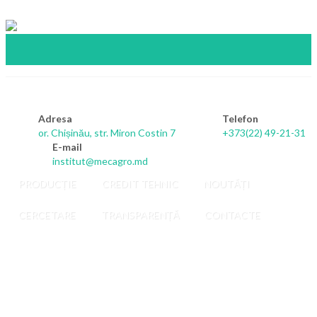
Adresa
Telefon
or. Chișinău, str. Miron Costin 7
+373(22) 49-21-31
E-mail
institut@mecagro.md
PRODUCȚIE
CREDIT TEHNIC
NOUTĂȚI
CERCETARE
TRANSPARENȚĂ
CONTACTE
Кольцо
к
насосу