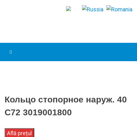
Кольцо стопорное наруж. 40
С72 3019001800
Află prețul