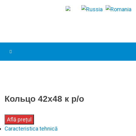
Кольцо 42х48 к р/о
Află prețul
Caracteristica tehnică