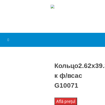
Кольцо2.62х39.
к ф/всас
G10071
Află prețul