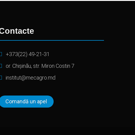
Contacte
+373(22) 49-21-31
or. Chișinău, str. Miron Costin 7
institut@mecagro.md
Comandă un apel