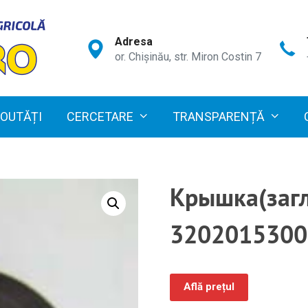
Adresa
or. Chișinău, str. Miron Costin 7
OUTĂȚI
CERCETARE
TRANSPARENȚĂ
Крышка(загл
3202015300
Află prețul