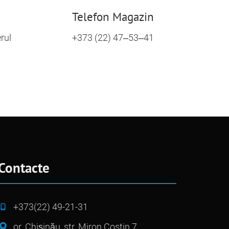
Telefon Magazin
erul
+373 (22) 47–53–41
Contacte
+373(22) 49-21-31
or. Chișinău, str. Miron Costin 7