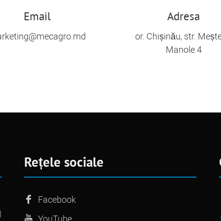
Email
Adresa
rketing@mecagro.md
or. Chișinău, str. Meșt
Manole 4
Rețele sociale
Facebook
l
YouTube