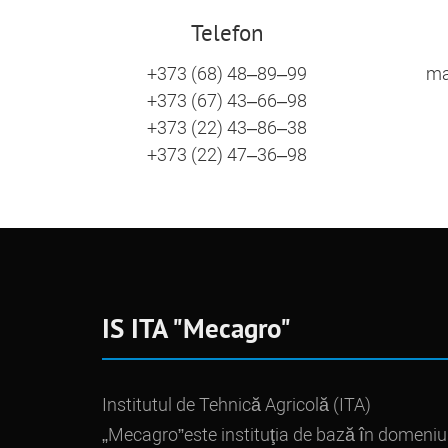
Telefon
+373 (68) 48–89–99
ma
+373 (67) 43–66–98
+373 (22) 43–86–38
+373 (22) 47–36–98
IS ITA "Mecagro"
Institutul de Tehnică Agricolă (ITA)
„Mecagro”este instituţia de bază în domeniu