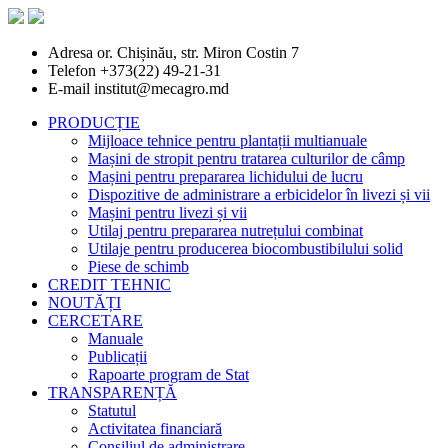
Adresa
or. Chișinău, str. Miron Costin 7
Telefon
+373(22) 49-21-31
E-mail
institut@mecagro.md
PRODUCȚIE
Mijloace tehnice pentru plantații multianuale
Mașini de stropit pentru tratarea culturilor de câmp
Mașini pentru prepararea lichidului de lucru
Dispozitive de administrare a erbicidelor în livezi și vii
Mașini pentru livezi și vii
Utilaj pentru prepararea nutrețului combinat
Utilaje pentru producerea biocombustibilului solid
Piese de schimb
CREDIT TEHNIC
NOUTĂȚI
CERCETARE
Manuale
Publicații
Rapoarte program de Stat
TRANSPARENȚĂ
Statutul
Activitatea financiară
Consiliul de administrare