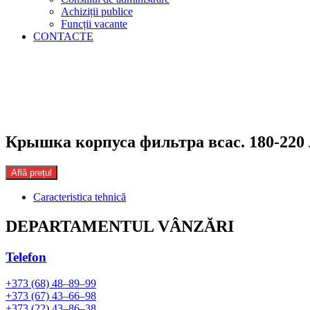
Achiziții publice
Funcții vacante
CONTACTE
Крышка корпуса фильтра всас. 180-220 
Află prețul
Caracteristica tehnică
DEPARTAMENTUL VÂNZĂRI
Telefon
+373 (68) 48–89–99
+373 (67) 43–66–98
+373 (22) 43–86–38