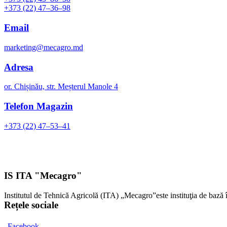
+373 (22) 47–36–98
Email
marketing@mecagro.md
Adresa
or. Chișinău, str. Meșterul Manole 4
Telefon Magazin
+373 (22) 47–53–41
IS ITA "Mecagro"
Institutul de Tehnică Agricolă (ITA) „Mecagro”este instituţia de bază 
Rețele sociale
Facebook