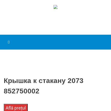
Крышка к стакану 2073
852750002
Află prețul