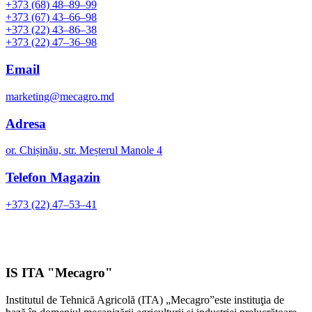
+373 (68) 48–89–99
+373 (67) 43–66–98
+373 (22) 43–86–38
+373 (22) 47–36–98
Email
marketing@mecagro.md
Adresa
or. Chișinău, str. Meșterul Manole 4
Telefon Magazin
+373 (22) 47–53–41
IS ITA "Mecagro"
Institutul de Tehnică Agricolă (ITA) „Mecagro”este instituţia de