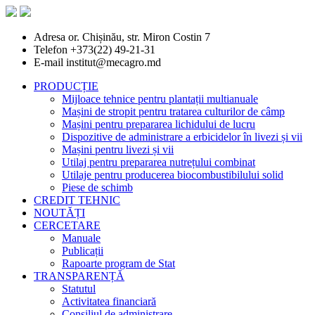
Adresa
or. Chișinău, str. Miron Costin 7
Telefon
+373(22) 49-21-31
E-mail
institut@mecagro.md
PRODUCȚIE
Mijloace tehnice pentru plantații multianuale
Mașini de stropit pentru tratarea culturilor de câmp
Mașini pentru prepararea lichidului de lucru
Dispozitive de administrare a erbicidelor în livezi și vii
Mașini pentru livezi și vii
Utilaj pentru prepararea nutrețului combinat
Utilaje pentru producerea biocombustibilului solid
Piese de schimb
CREDIT TEHNIC
NOUTĂȚI
CERCETARE
Manuale
Publicații
Rapoarte program de Stat
TRANSPARENȚĂ
Statutul
Activitatea financiară
Consiliul de administrare