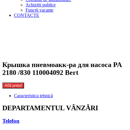
Achiziții publice
Funcții vacante
CONTACTE
Крышка пневмоакк-ра для насоса PA
2180 /830 110004092 Bert
Află prețul
Caracteristica tehnică
DEPARTAMENTUL VÂNZĂRI
Telefon