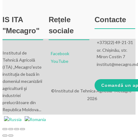
IS ITA
Rețele
Contacte
"Mecagro"
sociale
+373(22) 49-21-31
or. Chișinău, str.
Institutul de
Facebook
Miron Costin 7
Tehnică Agricolă
YouTube
institut@mecagro.m
(ITA) „Mecagro”este
instituţia de bază în
domeniul mecanizării
Comandă un ap
agriculturii şi
©Institutul de Tehnica Agricola "Mecagro"
industriei
2026
prelucrătoare din
Republica Moldova...