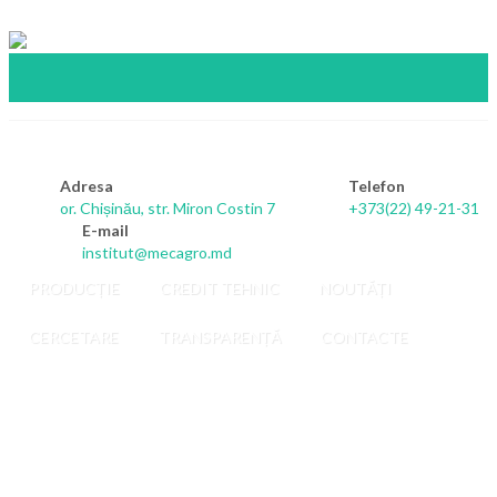
Adresa
Telefon
or. Chișinău, str. Miron Costin 7
+373(22) 49-21-31
E-mail
institut@mecagro.md
PRODUCȚIE
CREDIT TEHNIC
NOUTĂȚI
Крышка
CERCETARE
TRANSPARENȚĂ
CONTACTE
0002002400
Comet