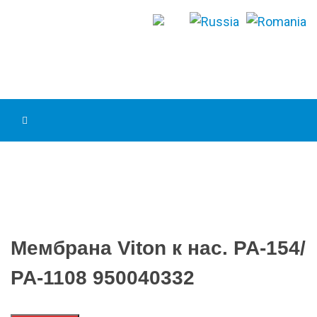
Мембрана Viton к нас. РА-154/
РА-1108 950040332