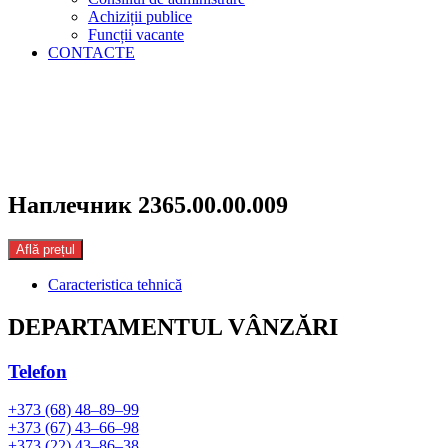
Achiziții publice
Funcții vacante
CONTACTE
Наплечник 2365.00.00.009
Află prețul
Caracteristica tehnică
DEPARTAMENTUL VÂNZĂRI
Telefon
+373 (68) 48–89–99
+373 (67) 43–66–98
+373 (22) 43–86–38