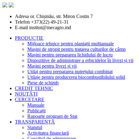
Adresa
or. Chișinău, str. Miron Costin 7
Telefon
+373(22) 49-21-31
E-mail
institut@mecagro.md
PRODUCȚIE
Mijloace tehnice pentru plantații multianuale
Mașini de stropit pentru tratarea culturilor de câmp
Mașini pentru prepararea lichidului de lucru
Dispozitive de administrare a erbicidelor în livezi și vii
Mașini pentru livezi și vii
Utilaj pentru prepararea nutrețului combinat
Utilaje pentru producerea biocombustibilului solid
Piese de schimb
CREDIT TEHNIC
NOUTĂȚI
CERCETARE
Manuale
Publicații
Rapoarte program de Stat
TRANSPARENȚĂ
Statutul
Activitatea financiară
Consiliul de administrare