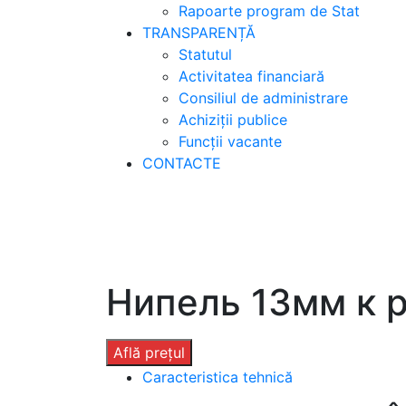
Rapoarte program de Stat
TRANSPARENȚĂ
Statutul
Activitatea financiară
Consiliul de administrare
Achiziții publice
Funcții vacante
CONTACTE
Нипель 13мм к 
Află prețul
Caracteristica tehnică