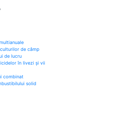
7
 multianuale
 culturilor de câmp
ui de lucru
idelor în livezi și vii
ui combinat
ustibilului solid