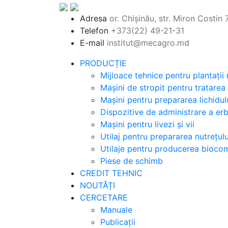
Adresa
or. Chișinău, str. Miron Costin 
Telefon
+373(22) 49-21-31
E-mail
institut@mecagro.md
PRODUCȚIE
Mijloace tehnice pentru plantații
Mașini de stropit pentru tratarea
Mașini pentru prepararea lichidul
Dispozitive de administrare a erbic
Mașini pentru livezi și vii
Utilaj pentru prepararea nutrețul
Utilaje pentru producerea biocomb
Piese de schimb
CREDIT TEHNIC
NOUTĂȚI
CERCETARE
Manuale
Publicații