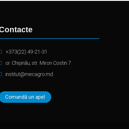
Contacte
+373(22) 49-21-31
or. Chișinău, str. Miron Costin 7
institut@mecagro.md
Comandă un apel