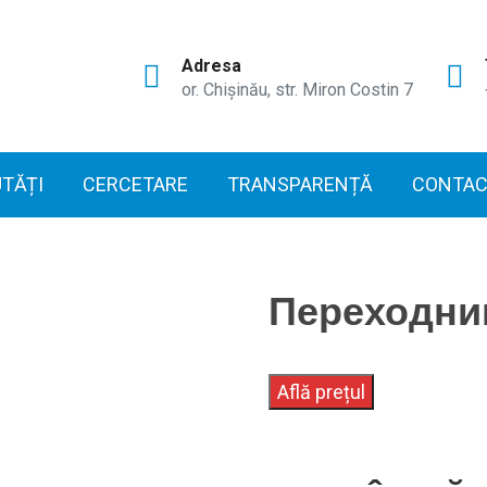
Adresa
or. Chișinău, str. Miron Costin 7
TĂȚI
CERCETARE
TRANSPARENȚĂ
CONTAC
Переходник
Află prețul