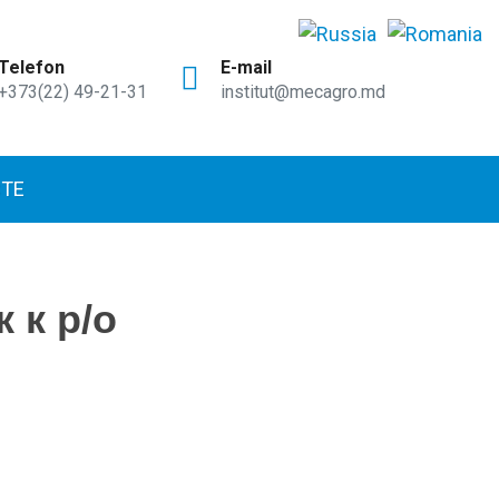
Telefon
E-mail
+373(22) 49-21-31
institut@mecagro.md
TE
 к р/о