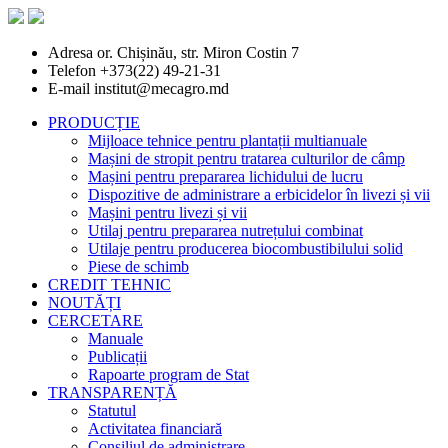
Adresa
or. Chișinău, str. Miron Costin 7
Telefon
+373(22) 49-21-31
E-mail
institut@mecagro.md
PRODUCȚIE
Mijloace tehnice pentru plantații multianuale
Mașini de stropit pentru tratarea culturilor de câmp
Mașini pentru prepararea lichidului de lucru
Dispozitive de administrare a erbicidelor în livezi și vii
Mașini pentru livezi și vii
Utilaj pentru prepararea nutrețului combinat
Utilaje pentru producerea biocombustibilului solid
Piese de schimb
CREDIT TEHNIC
NOUTĂȚI
CERCETARE
Manuale
Publicații
Rapoarte program de Stat
TRANSPARENȚĂ
Statutul
Activitatea financiară
Consiliul de administrare