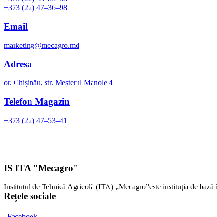
+373 (22) 47–36–98
Email
marketing@mecagro.md
Adresa
or. Chișinău, str. Meșterul Manole 4
Telefon Magazin
+373 (22) 47–53–41
IS ITA "Mecagro"
Institutul de Tehnică Agricolă (ITA) „Mecagro”este instituţia de bază 
Rețele sociale
Facebook