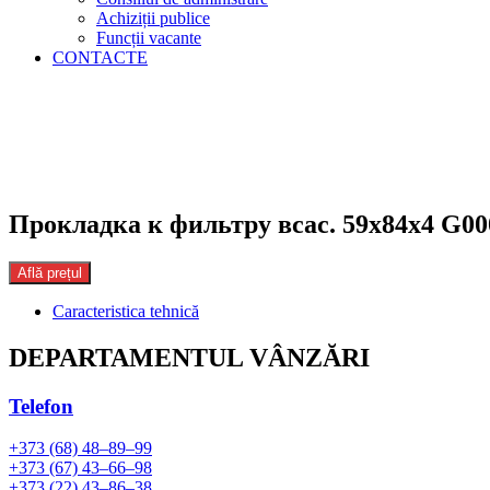
Achiziții publice
Funcții vacante
CONTACTE
Прокладка к фильтру всас. 59х84х4 G00
Află prețul
Caracteristica tehnică
DEPARTAMENTUL VÂNZĂRI
Telefon
+373 (68) 48–89–99
+373 (67) 43–66–98
+373 (22) 43–86–38