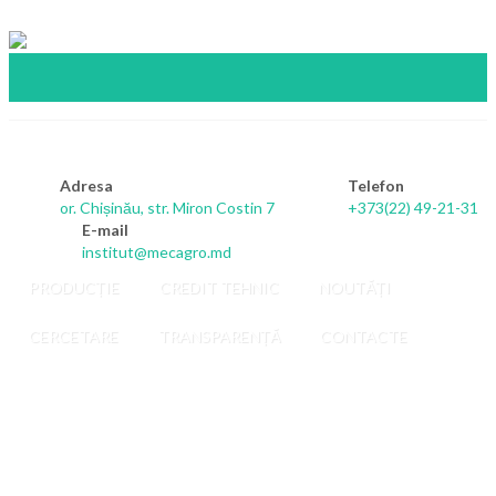
Adresa
Telefon
or. Chișinău, str. Miron Costin 7
+373(22) 49-21-31
E-mail
institut@mecagro.md
PRODUCȚIE
CREDIT TEHNIC
NOUTĂȚI
Рукоятка
CERCETARE
TRANSPARENȚĂ
CONTACTE
к
р/