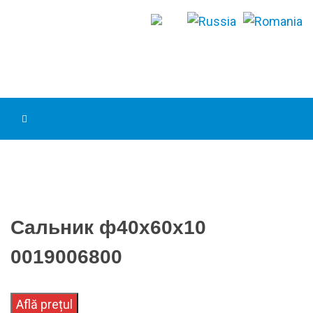
Сальник ф40х60х10
0019006800
Află prețul