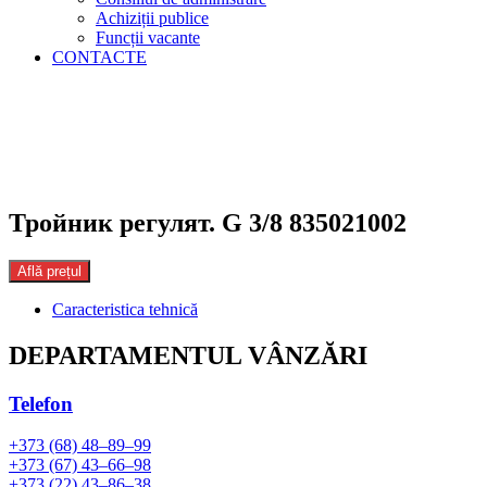
Achiziții publice
Funcții vacante
CONTACTE
Тройник регулят. G 3/8 835021002
Află prețul
Caracteristica tehnică
DEPARTAMENTUL VÂNZĂRI
Telefon
+373 (68) 48–89–99
+373 (67) 43–66–98
+373 (22) 43–86–38