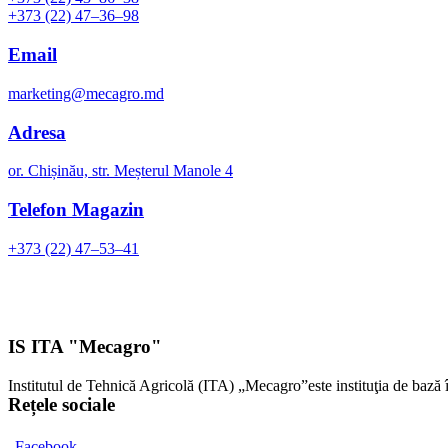
+373 (22) 47–36–98
Email
marketing@mecagro.md
Adresa
or. Chișinău, str. Meșterul Manole 4
Telefon Magazin
+373 (22) 47–53–41
IS ITA "Mecagro"
Institutul de Tehnică Agricolă (ITA) „Mecagro”este instituţia de bază 
Rețele sociale
Facebook