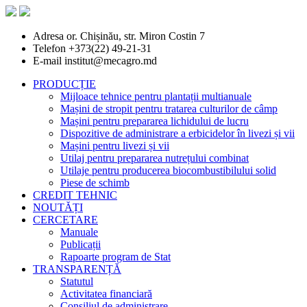
Adresa
or. Chișinău, str. Miron Costin 7
Telefon
+373(22) 49-21-31
E-mail
institut@mecagro.md
PRODUCȚIE
Mijloace tehnice pentru plantații multianuale
Mașini de stropit pentru tratarea culturilor de câmp
Mașini pentru prepararea lichidului de lucru
Dispozitive de administrare a erbicidelor în livezi și vii
Mașini pentru livezi și vii
Utilaj pentru prepararea nutrețului combinat
Utilaje pentru producerea biocombustibilului solid
Piese de schimb
CREDIT TEHNIC
NOUTĂȚI
CERCETARE
Manuale
Publicații
Rapoarte program de Stat
TRANSPARENȚĂ
Statutul
Activitatea financiară
Consiliul de administrare