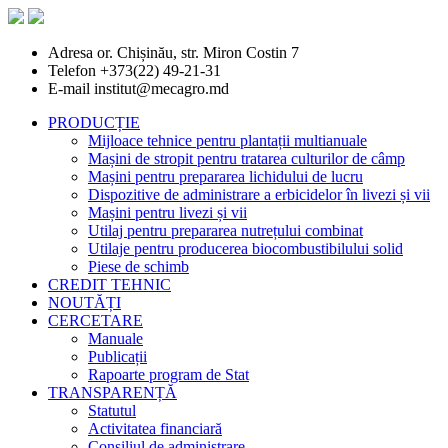
Adresa
or. Chișinău, str. Miron Costin 7
Telefon
+373(22) 49-21-31
E-mail
institut@mecagro.md
PRODUCȚIE
Mijloace tehnice pentru plantații multianuale
Mașini de stropit pentru tratarea culturilor de câmp
Mașini pentru prepararea lichidului de lucru
Dispozitive de administrare a erbicidelor în livezi și vii
Mașini pentru livezi și vii
Utilaj pentru prepararea nutrețului combinat
Utilaje pentru producerea biocombustibilului solid
Piese de schimb
CREDIT TEHNIC
NOUTĂȚI
CERCETARE
Manuale
Publicații
Rapoarte program de Stat
TRANSPARENȚĂ
Statutul
Activitatea financiară
Consiliul de administrare