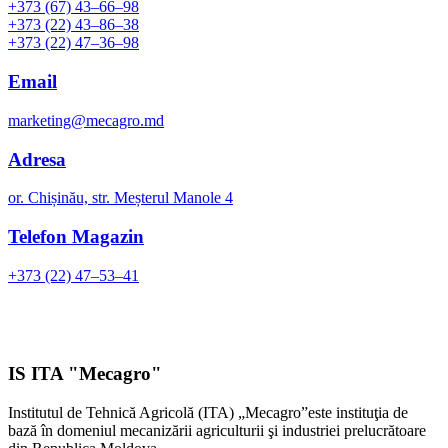
+373 (67) 43–66–98
+373 (22) 43–86–38
+373 (22) 47–36–98
Email
marketing@mecagro.md
Adresa
or. Chișinău, str. Meșterul Manole 4
Telefon Magazin
+373 (22) 47–53–41
IS ITA "Mecagro"
Institutul de Tehnică Agricolă (ITA) „Mecagro”este instituţia de
bază în domeniul mecanizării agriculturii şi industriei prelucrătoare