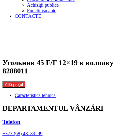
Achiziții publice
Funcții vacante
CONTACTE
Угольник 45 F/F 12×19 к колпаку
8288011
Află prețul
Caracteristica tehnică
DEPARTAMENTUL VÂNZĂRI
Telefon
+373 (68) 48–89–99