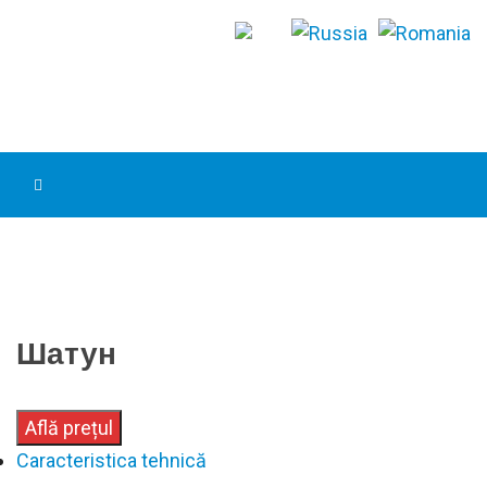
Шатун
Află prețul
Caracteristica tehnică