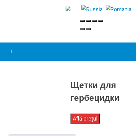
Щетки для
гербецидки
Află prețul