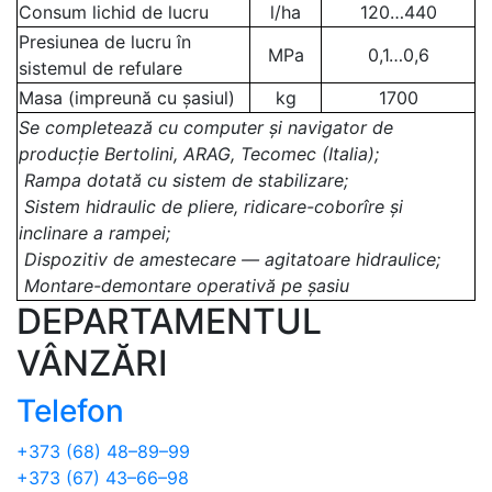
Consum lichid de lucru
l/ha
120…440
Presiunea de lucru în
MPa
0,1…0,6
sistemul de refulare
Masa (impreună cu șasiul)
kg
1700
Se completează cu computer și navigator de
producție Bertolini, ARAG, Tecomec (Italia);
Rampa dotată cu sistem de stabilizare;
Sistem hidraulic de pliere, ridicare-coborîre și
inclinare a rampei;
Dispozitiv de amestecare — agitatoare hidraulice;
Montare-demontare operativă pe șasiu
DEPARTAMENTUL
VÂNZĂRI
Telefon
+373 (68) 48–89–99
+373 (67) 43–66–98