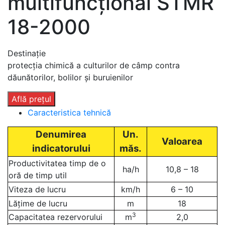
multifuncțional STMR
18-2000
Destinație
protecția chimică a culturilor de câmp contra
dăunătorilor, bolilor și buruienilor
Află prețul
Caracteristica tehnică
Denumirea
Un.
Valoarea
indicatorului
măs.
Productivitatea timp de o
ha/h
10,8 – 18
oră de timp util
Viteza de lucru
km/h
6 – 10
Lățime de lucru
m
18
3
Capacitatea rezervorului
m
2,0