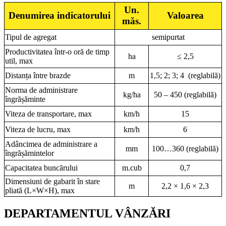
Un.
Denumirea indicatorului
Valoarea
măs.
Tipul de agregat
semipurtat
Productivitatea într-o oră de timp
ha
≤ 2,5
util, max
Distanța între brazde
m
1,5; 2; 3; 4 (reglabilă)
Norma de administrare
kg/ha
50 – 450 (reglabilă)
îngrășăminte
Viteza de transportare, max
km/h
15
Viteza de lucru, max
km/h
6
Adâncimea de administrare a
mm
100…360 (reglabilă)
îngrășămintelor
Capacitatea buncărului
m.cub
0,7
Dimensiuni de gabarit în stare
m
2,2 × 1,6 × 2,3
pliată (L×W×H), max
DEPARTAMENTUL VÂNZĂRI