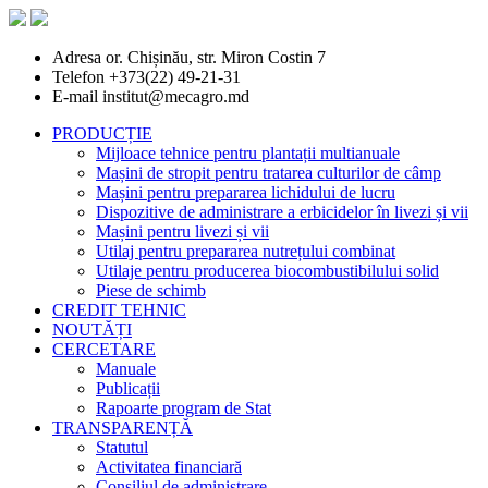
Adresa
or. Chișinău, str. Miron Costin 7
Telefon
+373(22) 49-21-31
E-mail
institut@mecagro.md
PRODUCȚIE
Mijloace tehnice pentru plantații multianuale
Mașini de stropit pentru tratarea culturilor de câmp
Mașini pentru prepararea lichidului de lucru
Dispozitive de administrare a erbicidelor în livezi și vii
Mașini pentru livezi și vii
Utilaj pentru prepararea nutrețului combinat
Utilaje pentru producerea biocombustibilului solid
Piese de schimb
CREDIT TEHNIC
NOUTĂȚI
CERCETARE
Manuale
Publicații
Rapoarte program de Stat
TRANSPARENȚĂ
Statutul
Activitatea financiară
Consiliul de administrare