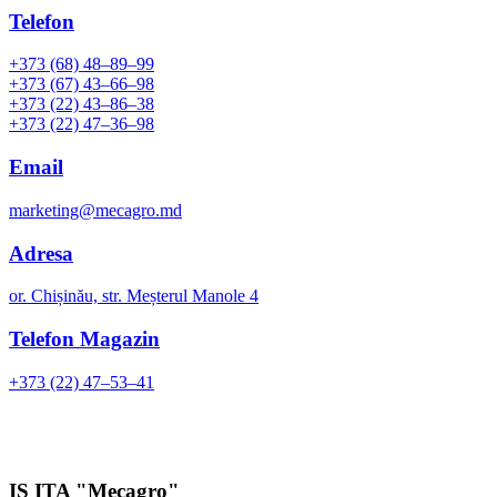
Telefon
+373 (68) 48–89–99
+373 (67) 43–66–98
+373 (22) 43–86–38
+373 (22) 47–36–98
Email
marketing@mecagro.md
Adresa
or. Chișinău, str. Meșterul Manole 4
Telefon Magazin
+373 (22) 47–53–41
IS ITA "Mecagro"