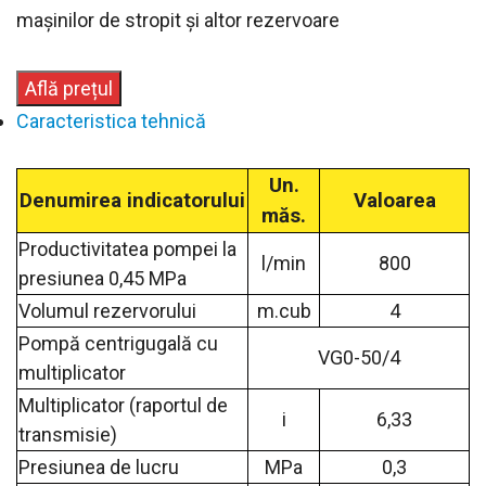
mașinilor de stropit și altor rezervoare
Află prețul
Caracteristica tehnică
Un.
Denumirea indicatorului
Valoarea
măs.
Productivitatea pompei la
l/min
800
presiunea 0,45 MPa
Volumul rezervorului
m.cub
4
Pompă centrigugală сu
VG0-50/4
multiplicator
Multiplicator (raportul de
i
6,33
transmisie)
Presiunea de lucru
MPa
0,3