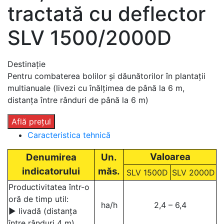
tractată cu deflector
SLV 1500/2000D
Destinație
Pentru combaterea bolilor și dăunătorilor în plantații
multianuale (livezi cu înălțimea de până la 6 m,
distanța între rânduri de până la 6 m)
Află prețul
Caracteristica tehnică
Valoarea
Denumirea
Un.
indicatorului
măs.
SLV 1500D
SLV 2000D
Productivitatea într-o
oră de timp util:
ha/h
2,4 – 6,4
▶ livadă (distanța
între rânduri 4 m)