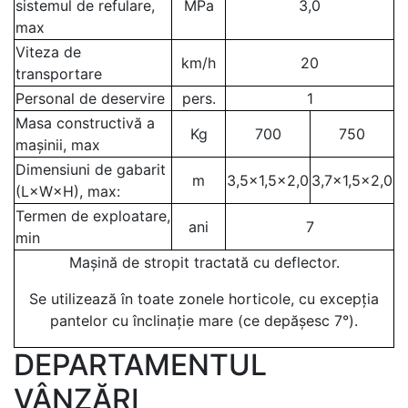
sistemul de refulare,
MPa
3,0
max
Viteza de
km/h
20
transportare
Personal de deservire
pers.
1
Masa constructivă a
Kg
700
750
mașinii, max
Dimensiuni de gabarit
m
3,5×1,5×2,0
3,7×1,5×2,0
(L×W×H), max:
Termen de exploatare,
ani
7
min
Mașină de stropit tractată сu deflector.
Se utilizează în toate zonele horticole, cu excepția
pantelor cu înclinație mare (ce depășesc 7°).
DEPARTAMENTUL
VÂNZĂRI