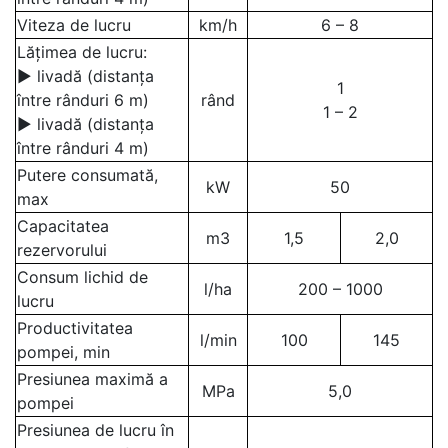
Viteza de lucru
km/h
6 – 8
Lățimea de lucru:
▶ livadă (distanța
1
între rânduri 6 m)
rând
1 – 2
▶ livadă (distanța
între rânduri 4 m)
Putere consumată,
kW
50
max
Capacitatea
m3
1,5
2,0
rezervorului
Consum lichid de
l/ha
200 – 1000
lucru
Productivitatea
l/min
100
145
pompei, min
Presiunea maximă a
MPa
5,0
pompei
Presiunea de lucru în