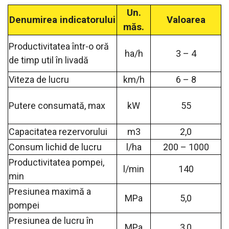
Un.
Denumirea indicatorului
Valoarea
măs.
Productivitatea într-o oră
ha/h
3 – 4
de timp util în livadă
Viteza de lucru
km/h
6 – 8
Putere consumată, max
kW
55
Capacitatea rezervorului
m3
2,0
Consum lichid de lucru
l/ha
200 – 1000
Productivitatea pompei,
l/min
140
min
Presiunea maximă a
MPa
5,0
pompei
Presiunea de lucru în
MPa
3,0