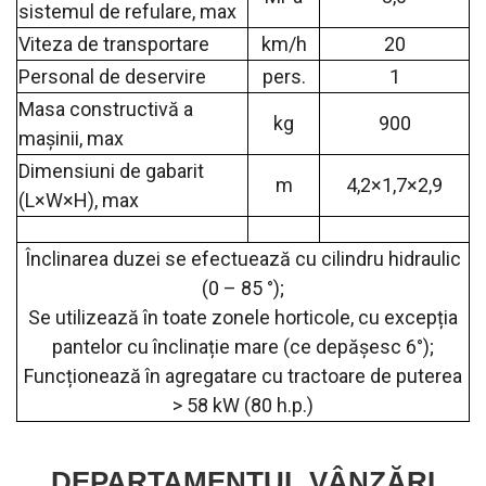
sistemul de refulare, max
Viteza de transportare
km/h
20
Personal de deservire
pers.
1
Masa constructivă a
kg
900
mașinii, max
Dimensiuni de gabarit
m
4,2×1,7×2,9
(L×W×H), max
Înclinarea duzei se efectuează cu cilindru hidraulic
(0 – 85 °);
Se utilizează în toate zonele horticole, cu excepția
pantelor cu înclinație mare (ce depășesc 6°);
Funcționează în agregatare cu tractoare de puterea
> 58 kW (80 h.p.)
DEPARTAMENTUL VÂNZĂRI