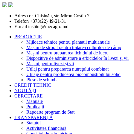
Adresa
or. Chișinău, str. Miron Costin 7
Telefon
+373(22) 49-21-31
E-mail
institut@mecagro.md
PRODUCȚIE
Mijloace tehnice pentru plantații multianuale
Mașini de stropit pentru tratarea culturilor de câmp
Mașini pentru prepararea lichidului de lucru
Dispozitive de administrare a erbicidelor în livezi și vii
Mașini pentru livezi și vii
Utilaj pentru prepararea nutrețului combinat
Utilaje pentru producerea biocombustibilului solid
Piese de schimb
CREDIT TEHNIC
NOUTĂȚI
CERCETARE
Manuale
Publicații
Rapoarte program de Stat
TRANSPARENȚĂ
Statutul
Activitatea financiară
Consiliul de administrare