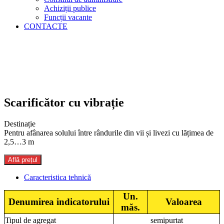
Achiziții publice
Funcții vacante
CONTACTE
Scarificător cu vibrație
Destinație
Pentru afânarea solului între rândurile din vii și livezi cu lățimea de
2,5…3 m
Află prețul
Caracteristica tehnică
Un.
Denumirea indicatorului
Valoarea
măs.
Tipul de agregat
semipurtat