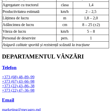
Agregatare cu tractorul
clasa
1,4
Productivitatea estimată
km/h
2 – 2,5
Lățimea de lucru
m
1,8 – 2,0
Adâncimea de lucru
cm
8 – 25 (±2)
Viteza de lucru
km/h
5 – 8
Personal de deservire
pers.
1
Asigură calitate sporită și rezistență scăzută la tracțiune
DEPARTAMENTUL VÂNZĂRI
Telefon
+373 (68) 48–89–99
+373 (67) 43–66–98
+373 (22) 43–86–38
+373 (22) 47–36–98
Email
marketing@mecagro.md