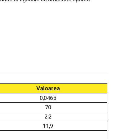
Valoarea
0,0465
70
2,2
11,9