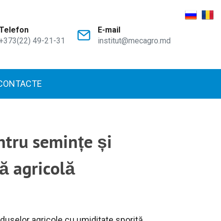
Telefon
E-mail
+373(22) 49-21-31
institut@mecagro.md
CONTACTE
ntru semințe și
ă agricolă
duselor agricole cu umiditate sporită