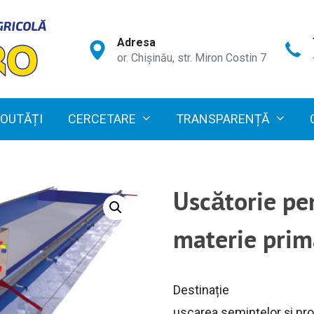
Adresa
or. Chișinău, str. Miron Costin 7
OUTĂȚI
CERCETARE
TRANSPARENȚĂ
Uscătorie pe
materie prim
Destinație
uscarea semințelor și pro