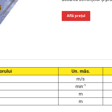
Află prețul
orului
Un. măs.
m/s
-1
min
m
m