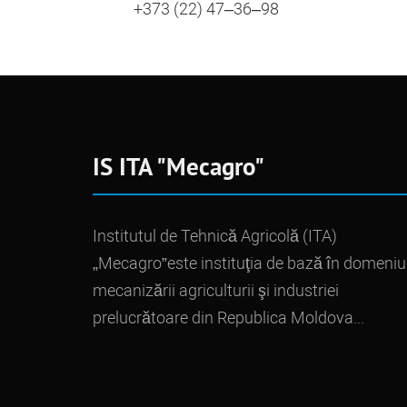
+373 (22) 47–36–98
IS ITA "Mecagro"
Institutul de Tehnică Agricolă (ITA)
„Mecagro”este instituţia de bază în domeniu
mecanizării agriculturii şi industriei
prelucrătoare din Republica Moldova...