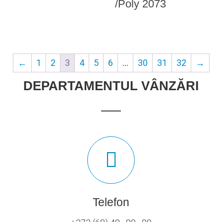
/Poly 2073
←
1
2
3
4
5
6
…
30
31
32
→
DEPARTAMENTUL VÂNZĂRI
Telefon