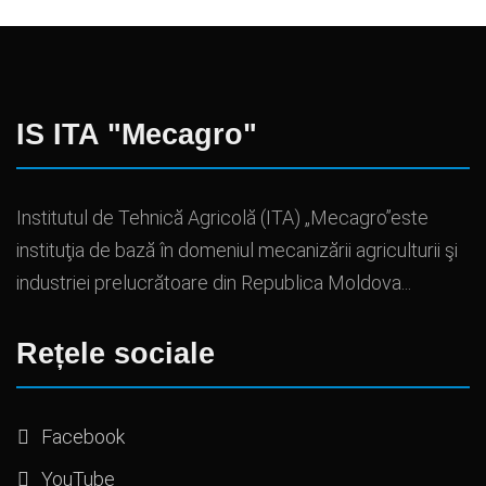
IS ITA "Mecagro"
Institutul de Tehnică Agricolă (ITA) „Mecagro”este
instituţia de bază în domeniul mecanizării agriculturii şi
industriei prelucrătoare din Republica Moldova...
Rețele sociale
Facebook
YouTube