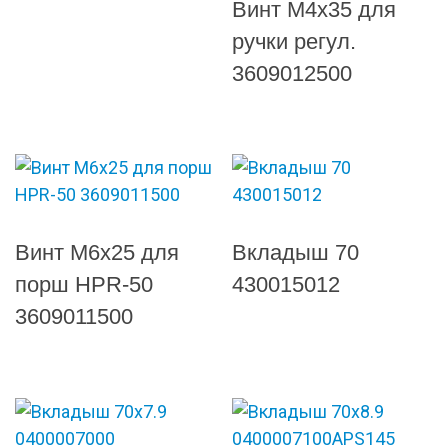
Винт М4х35 для
ручки регул.
3609012500
Винт М6х25 для
Вкладыш 70
порш HPR-50
430015012
3609011500