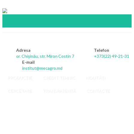
Adresa
Telefon
Piese
or. Chișinău, str. Miron Costin 7
+373(22) 49-21-31
E-mail
institut@mecagro.md
de
PRODUCȚIE
CREDIT TEHNIC
NOUTĂȚI
schimb
CERCETARE
TRANSPARENȚĂ
CONTACTE