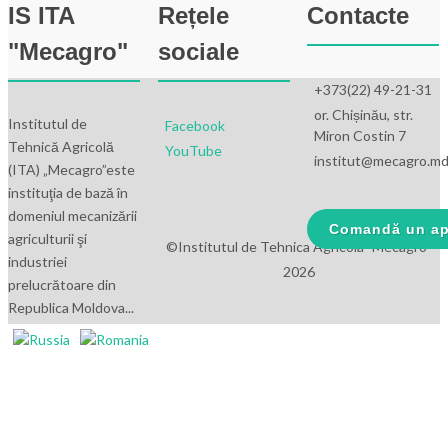
IS ITA
Rețele
Contacte
"Mecagro"
sociale
+373(22) 49-21-31
or. Chișinău, str.
Institutul de
Facebook
Miron Costin 7
Tehnică Agricolă
YouTube
institut@mecagro.m
(ITA) „Mecagro”este
instituţia de bază în
domeniul mecanizării
Comandă un ap
agriculturii şi
©Institutul de Tehnica Agricola "Mecagro"
industriei
2026
prelucrătoare din
Republica Moldova...